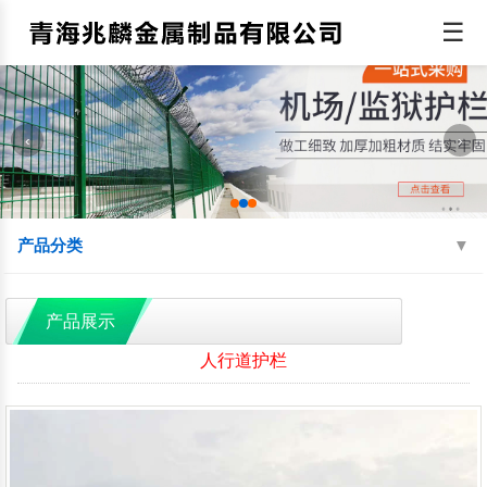
☰
‹
›
产品分类
机场围界
监狱钢网墙
边境线防护网
产品展示
球场围网
蛇腹型刀刺网
防抛网
人行道护栏
防眩网
铁艺护栏
铝艺护栏
交通护栏
防撞护栏
水源地护栏
人行道护栏
绿化护栏
灯光护栏