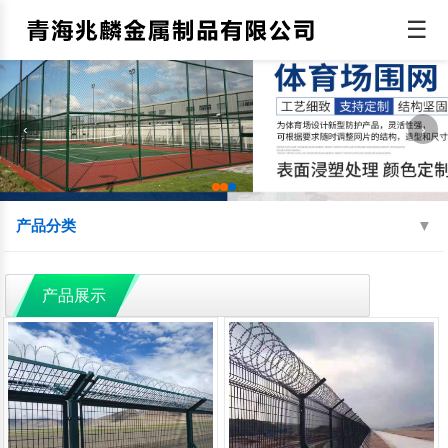
☰
‹
›
产品分类
机场围界
监狱钢网墙
边境线防护网
产品展示
球场围网
蛇腹型刀刺网
防抛网
防眩网
铁艺护栏
铝艺护栏
交通护栏
防撞护栏
水源地护栏
人行道护栏
绿化护栏
灯光护栏