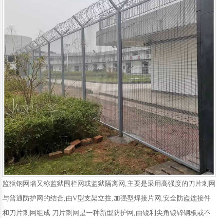
移动护栏
铁路护栏
声屏障
围挡
监狱钢网墙又称监狱围栏网或监狱隔离网,主要是采用高强度的刀片刺网
与普通防护网的结合,由V型支架立拄,加强型焊接片网,安全防盗连接件
和刀片刺网组成.刀片刺网是一种新型防护网,由锐利尖角镀锌钢板或不