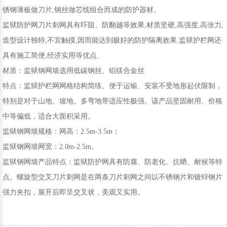
锈钢薄板做刀片,钢丝做芯线组合而成的防护器材。
监狱防护网刀片刺网具有吓阻、防翻越等效果,材质坚硬,高强度,高张力,
造型设计独特,不宜触摸,因而能达到极好的防护隔离效果.监狱护栏网还
具有施工简便,经济实用等优点.
材质：监狱钢网墙选用低碳钢丝、铝镁合金丝
特点：监狱护栏网网格结构简练、便于运输、安装不受地形起伏限制，
特别是对于山地、坡地、多弯地带适应性极强。该产品坚固耐用、价格
中等偏低，适合大面积采用。
监狱钢网墙规格：网高：2.5m-3.5m；
监狱钢网墙网宽：2.0m-2.5m。
监狱钢网墙产品特点：监狱防护网具有防腐、防老化、抗晒、耐候等特
点。螺旋型交叉刀片刺网是在两条刀片刺网之间以不锈钢片和镀锌钢片
强力夹扣，展开后即呈交叉状，美观又实用。