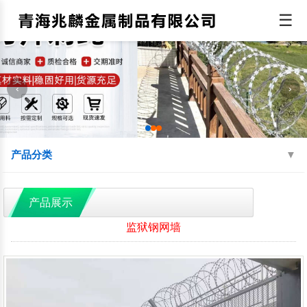
☰
‹
›
产品分类
机场围界
监狱钢网墙
边境线防护网
产品展示
球场围网
蛇腹型刀刺网
防抛网
监狱钢网墙
防眩网
铁艺护栏
铝艺护栏
交通护栏
防撞护栏
水源地护栏
人行道护栏
绿化护栏
灯光护栏