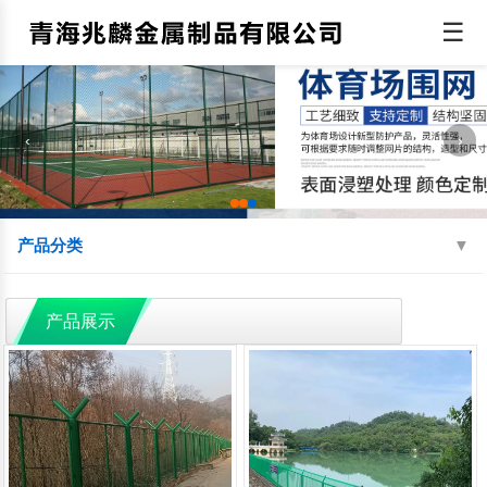
☰
‹
›
产品分类
机场围界
监狱钢网墙
边境线防护网
产品展示
球场围网
蛇腹型刀刺网
防抛网
防眩网
铁艺护栏
铝艺护栏
交通护栏
防撞护栏
水源地护栏
人行道护栏
绿化护栏
灯光护栏