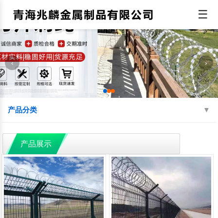
☰
‹
›
产品分类
机场围界
监狱钢网墙
边境线防护网
产品展示
球场围网
蛇腹型刀刺网
防抛网
防眩网
铁艺护栏
铝艺护栏
交通护栏
防撞护栏
水源地护栏
人行道护栏
绿化护栏
灯光护栏