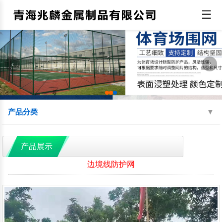
☰
‹
›
产品分类
机场围界
监狱钢网墙
边境线防护网
产品展示
球场围网
蛇腹型刀刺网
防抛网
边境线防护网
防眩网
铁艺护栏
铝艺护栏
交通护栏
防撞护栏
水源地护栏
人行道护栏
绿化护栏
灯光护栏