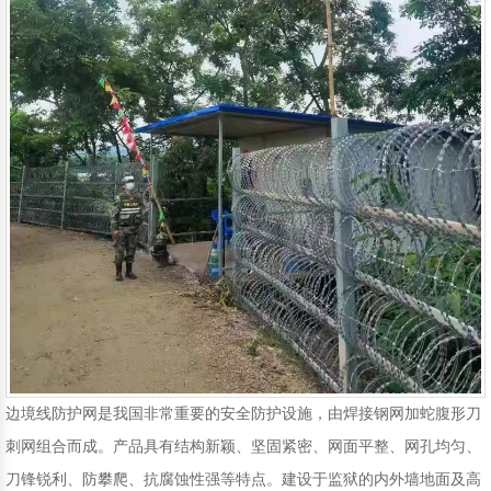
移动护栏
铁路护栏
声屏障
围挡
边境线防护网是我国非常重要的安全防护设施，由焊接钢网加蛇腹形刀
刺网组合而成。产品具有结构新颖、坚固紧密、网面平整、网孔均匀、
刀锋锐利、防攀爬、抗腐蚀性强等特点。建设于监狱的内外墙地面及高