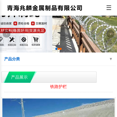
☰
‹
›
产品分类
机场围界
监狱钢网墙
边境线防护网
产品展示
球场围网
蛇腹型刀刺网
防抛网
铁路护栏
防眩网
铁艺护栏
铝艺护栏
交通护栏
防撞护栏
水源地护栏
人行道护栏
绿化护栏
灯光护栏