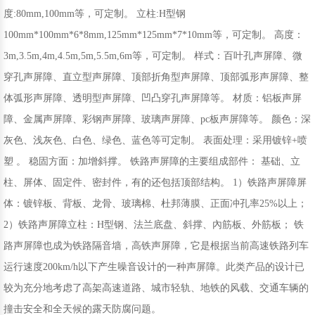
度:80mm,100mm等，可定制。 立柱:H型钢
100mm*100mm*6*8mm,125mm*125mm*7*10mm等，可定制。 高度：
3m,3.5m,4m,4.5m,5m,5.5m,6m等，可定制。 样式：百叶孔声屏障、微
穿孔声屏障、直立型声屏障、顶部折角型声屏障、顶部弧形声屏障、整
体弧形声屏障、透明型声屏障、凹凸穿孔声屏障等。 材质：铝板声屏
障、金属声屏障、彩钢声屏障、玻璃声屏障、pc板声屏障等。 颜色：深
灰色、浅灰色、白色、绿色、蓝色等可定制。 表面处理：采用镀锌+喷
塑 。 稳固方面：加增斜撑。 铁路声屏障的主要组成部件： 基础、立
柱、屏体、固定件、密封件，有的还包括顶部结构。 1）铁路声屏障屏
体：镀锌板、背板、龙骨、玻璃棉、杜邦薄膜、正面冲孔率25%以上；
2）铁路声屏障立柱：H型钢、法兰底盘、斜撑、內筋板、外筋板； 铁
路声屏障也成为铁路隔音墙，高铁声屏障，它是根据当前高速铁路列车
运行速度200km/h以下产生噪音设计的一种声屏障。此类产品的设计已
较为充分地考虑了高架高速道路、城市轻轨、地铁的风载、交通车辆的
撞击安全和全天候的露天防腐问题。