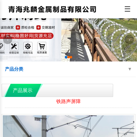
☰
‹
›
产品分类
机场围界
监狱钢网墙
边境线防护网
产品展示
球场围网
蛇腹型刀刺网
防抛网
铁路声屏障
防眩网
铁艺护栏
铝艺护栏
交通护栏
防撞护栏
水源地护栏
人行道护栏
绿化护栏
灯光护栏