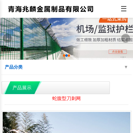
☰
‹
›
产品分类
机场围界
监狱钢网墙
边境线防护网
产品展示
球场围网
蛇腹型刀刺网
防抛网
蛇腹型刀刺网
防眩网
铁艺护栏
铝艺护栏
交通护栏
防撞护栏
水源地护栏
人行道护栏
绿化护栏
灯光护栏