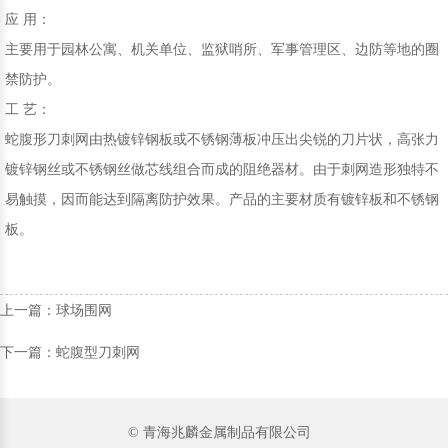
应 用：
主要用于园林公寓、机关单位、监狱哨所、军事管理区、边防等地的圈
禁防护。
工 艺：
蛇腹形刀刺网由热镀锌钢板或不锈钢薄板冲压出尖锐的刀片状，高张力
镀锌钢丝或不锈钢丝做芯线组合而成的阻绝器材。由于刺网造形独特不
易触摸，因而能达到隔离防护效果。产品的主要材质有镀锌板和不锈钢
板。
上一篇：球场围网
下一篇：蛇腹型刀刺网
© 青海兆麟金属制品有限公司