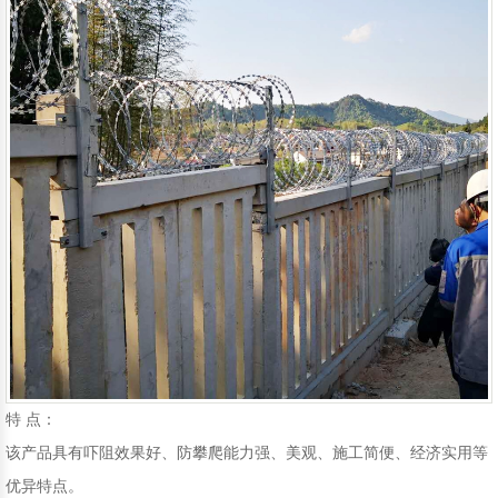
移动护栏
铁路护栏
声屏障
围挡
特 点：
该产品具有吓阻效果好、防攀爬能力强、美观、施工简便、经济实用等
优异特点。